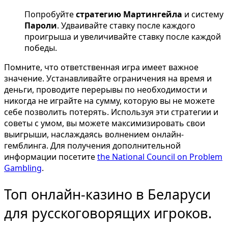
Попробуйте
стратегию Мартингейла
и систему
Пароли
. Удваивайте ставку после каждого
проигрыша и увеличивайте ставку после каждой
победы.
Помните, что ответственная игра имеет важное
значение. Устанавливайте ограничения на время и
деньги, проводите перерывы по необходимости и
никогда не играйте на сумму, которую вы не можете
себе позволить потерять. Используя эти стратегии и
советы с умом, вы можете максимизировать свои
выигрыши, наслаждаясь волнением онлайн-
гемблинга. Для получения дополнительной
информации посетите
the National Council on Problem
Gambling
.
Топ онлайн-казино в Беларуси
для русскоговорящих игроков.