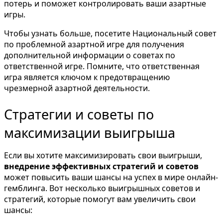
потерь и поможет контролировать ваши азартные
игры.
Чтобы узнать больше, посетите Национальный совет
по проблемной азартной игре для получения
дополнительной информации о советах по
ответственной игре. Помните, что ответственная
игра является ключом к предотвращению
чрезмерной азартной деятельности.
Стратегии и советы по
максимизации выигрыша
Если вы хотите максимизировать свои выигрыши,
внедрение эффективных стратегий и советов
может повысить ваши шансы на успех в мире онлайн-
гемблинга. Вот несколько выигрышных советов и
стратегий, которые помогут вам увеличить свои
шансы: