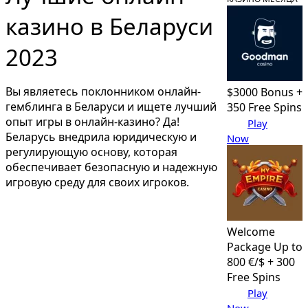
казино в Беларуси
2023
Вы являетесь поклонником онлайн-
$3000 Bonus +
гемблинга в Беларуси и ищете лучший
350 Free Spins
опыт игры в онлайн-казино? Да!
Play
Беларусь внедрила юридическую и
Now
регулирующую основу, которая
обеспечивает безопасную и надежную
игровую среду для своих игроков.
Welcome
Package Up to
800 €/$ + 300
Free Spins
Play
Now