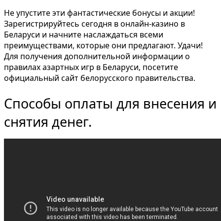
Не упустите эти фантастические бонусы и акции!
Зарегистрируйтесь сегодня в онлайн-казино в
Беларуси и начните наслаждаться всеми
преимуществами, которые они предлагают. Удачи!
Для получения дополнительной информации о
правилах азартных игр в Беларуси, посетите
официальный сайт белорусского правительства.
Способы оплаты для внесения и
снятия денег.