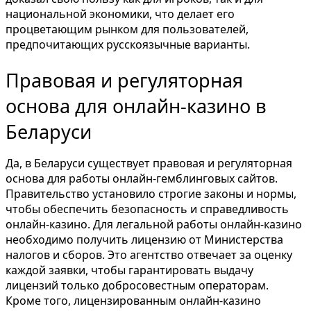
национальной экономики, что делает его
процветающим рынком для пользователей,
предпочитающих русскоязычные варианты.
Правовая и регуляторная
основа для онлайн-казино в
Беларуси
Да, в Беларуси существует правовая и регуляторная
основа для работы онлайн-гемблинговых сайтов.
Правительство установило строгие законы и нормы,
чтобы обеспечить безопасность и справедливость
онлайн-казино. Для легальной работы онлайн-казино
необходимо получить лицензию от Министерства
налогов и сборов. Это агентство отвечает за оценку
каждой заявки, чтобы гарантировать выдачу
лицензий только добросовестным операторам.
Кроме того, лицензированным онлайн-казино