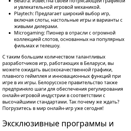
Belatra: Известна своей потрясающей графикой
и увлекательной игровой механикой.
Playtech: Предлагает широкий выбор игр,
включая слоты, настольные игры и варианты с
живыми дилерами.
Microgaming: Пионер в отрасли с огромной
коллекцией слотов, основанных на популярных
фильмах и телешоу.
С таким большим количеством талантливых
разработчиков игр, работающих в Беларуси, вы
можете ожидать высококачественной графики,
плавного геймплея и инновационных функций при
игре в их игры. Белорусское правительство также
предприняло шаги для обеспечения регулирования
онлайн-игровой индустрии в соответствии с
высочайшими стандартами. Так почему же ждать?
Погрузитесь в мир онлайн-игр уже сегодня!
Эксклюзивные программы и