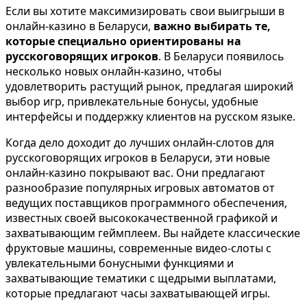
Если вы хотите максимизировать свои выигрыши в
онлайн-казино в Беларуси,
важно выбирать те,
которые специально ориентированы на
русскоговорящих игроков
. В Беларуси появилось
несколько новых онлайн-казино, чтобы
удовлетворить растущий рынок, предлагая широкий
выбор игр, привлекательные бонусы, удобные
интерфейсы и поддержку клиентов на русском языке.
Когда дело доходит до лучших онлайн-слотов для
русскоговорящих игроков в Беларуси, эти новые
онлайн-казино покрывают вас. Они предлагают
разнообразие популярных игровых автоматов от
ведущих поставщиков программного обеспечения,
известных своей высококачественной графикой и
захватывающим геймплеем. Вы найдете классические
фруктовые машины, современные видео-слоты с
увлекательными бонусными функциями и
захватывающие тематики с щедрыми выплатами,
которые предлагают часы захватывающей игры.