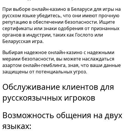
При выборе онлайн-казино в Беларуси для игры на
русском языке убедитесь, что они имеют прочную
репутацию в обеспечении безопасности. Ищите
сертификаты или знаки одобрения от признанных
органов в индустрии, таких как Гослото или
Беларусская игра.
Выбирая надежное онлайн-казино с надежными
мерами безопасности, вы можете наслаждаться
азартом онлайн-гемблинга, зная, что ваши данные
защищены от потенциальных угроз.
Обслуживание клиентов для
русскоязычных игроков
Возможность общения на двух
языках: