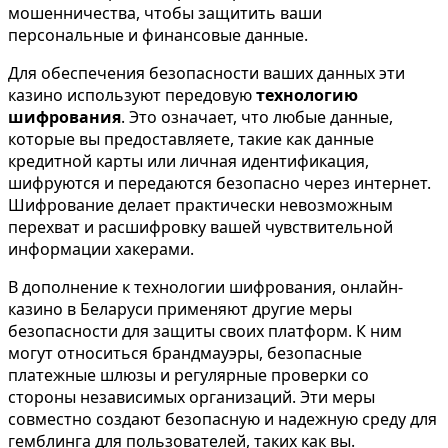
мошенничества, чтобы защитить ваши
персональные и финансовые данные.
Для обеспечения безопасности ваших данных эти
казино используют передовую
технологию
шифрования
. Это означает, что любые данные,
которые вы предоставляете, такие как данные
кредитной карты или личная идентификация,
шифруются и передаются безопасно через интернет.
Шифрование делает практически невозможным
перехват и расшифровку вашей чувствительной
информации хакерами.
В дополнение к технологии шифрования, онлайн-
казино в Беларуси применяют другие меры
безопасности для защиты своих платформ. К ним
могут относиться брандмауэры, безопасные
платежные шлюзы и регулярные проверки со
стороны независимых организаций. Эти меры
совместно создают безопасную и надежную среду для
гемблинга для пользователей, таких как вы.