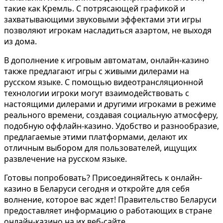
такие как Кремль. С потрясающей графикой и
захватывающими звуковыми эффектами эти игры
позволяют игрокам насладиться азартом, не выходя
из дома.
В дополнение к игровым автоматам, онлайн-казино
также предлагают игры с живыми дилерами на
русском языке. С помощью видеотрансляционной
технологии игроки могут взаимодействовать с
настоящими дилерами и другими игроками в режиме
реального времени, создавая социальную атмосферу,
подобную оффлайн-казино. Удобство и разнообразие,
предлагаемые этими платформами, делают их
отличным выбором для пользователей, ищущих
развлечение на русском языке.
Готовы попробовать? Присоединяйтесь к онлайн-
казино в Беларуси сегодня и откройте для себя
волнение, которое вас ждет! Правительство Беларуси
предоставляет информацию о работающих в стране
онлайн-казино на их веб-сайте.