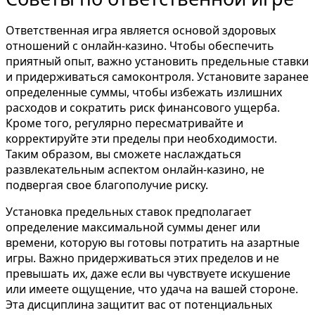
Ответственная игра является основой здоровых
отношений с онлайн-казино. Чтобы обеспечить
приятный опыт, важно установить предельные ставки
и придерживаться самоконтроля. Установите заранее
определенные суммы, чтобы избежать излишних
расходов и сократить риск финансового ущерба.
Кроме того, регулярно пересматривайте и
корректируйте эти пределы при необходимости.
Таким образом, вы сможете наслаждаться
развлекательным аспектом онлайн-казино, не
подвергая свое благополучие риску.
Установка предельных ставок предполагает
определение максимальной суммы денег или
времени, которую вы готовы потратить на азартные
игры. Важно придерживаться этих пределов и не
превышать их, даже если вы чувствуете искушение
или имеете ощущение, что удача на вашей стороне.
Эта дисциплина защитит вас от потенциальных