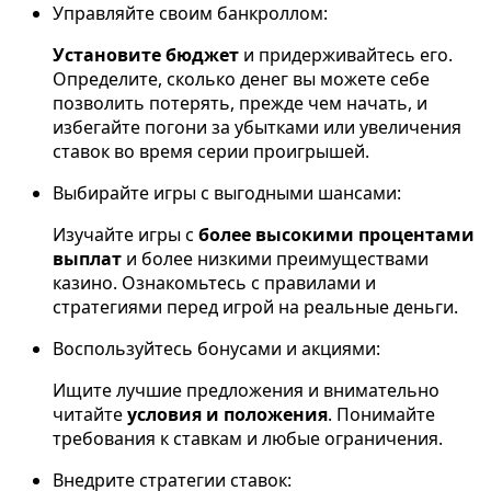
Управляйте своим банкроллом:
Установите бюджет
и придерживайтесь его.
Определите, сколько денег вы можете себе
позволить потерять, прежде чем начать, и
избегайте погони за убытками или увеличения
ставок во время серии проигрышей.
Выбирайте игры с выгодными шансами:
Изучайте игры с
более высокими процентами
выплат
и более низкими преимуществами
казино. Ознакомьтесь с правилами и
стратегиями перед игрой на реальные деньги.
Воспользуйтесь бонусами и акциями:
Ищите лучшие предложения и внимательно
читайте
условия и положения
. Понимайте
требования к ставкам и любые ограничения.
Внедрите стратегии ставок: