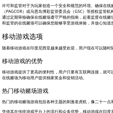
许可和监管对于为玩家创造一个安全和规范的环境、确保在线
（PAGCOR）或马恩岛博彩监管委员会（GSC）等授权监管
通过定期审核确保在线赌场遵守严格的指南，起着监督在线赌场
和监管的在线赌场可以确保您能够享受游戏体验，并放心知道
移动游戏选项
随着移动游戏在印度尼西亚越来越受欢迎，用户现在可以随时
移动游戏的优势
移动游戏提供了更高的便利性，用户只要有互联网连接，就可
在线赌场为移动用户提供独家奖金和促销活动。
热门移动赌场游戏
热门的移动赌场游戏包括各种主题的刺激老虎机，像二十一点
凭借其在传统游戏平台上的流行和众多优势，移动游戏在印度