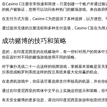
在Casino C注册非常快速和简便 – 只需创建一个账户并通
的账户被验证，您将可以访问各种热门的赌场游戏。来自政府
在支付方式方面，Casino C为您提供了多种选择，以方便
通过提供无缝的注册流程和多种支付选项，Casino C旨在
成功赌博的技巧和策略
是的，在印度尼西亚的在线赌场中，有一些针对用户的简体中
你应该针对不同的赌场游戏使用不同的策略。
对于像扑克或二十一点这样的纸牌游戏，掌握基本策略是至关
尔系统或帕罗利系统这样的投注系统来最大化你赢的机会。
在老虎机游戏中，你应该尽量选择支付率较高的机器，并在你
通过在印度尼西亚的简体中文平台上实施这些提示和策略，你
有关安全赌博的更多信息，请访问印度尼西亚旅游和创意经济