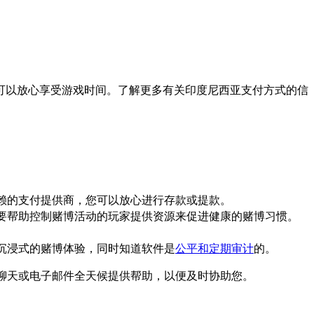
可以放心享受游戏时间。了解更多有关印度尼西亚支付方式的信
赖的支付提供商，您可以放心进行存款或提款。
为需要帮助控制赌博活动的玩家提供资源来促进健康的赌博习惯。
受沉浸式的赌博体验，同时知道软件是
公平和定期审计
的。
在线聊天或电子邮件全天候提供帮助，以便及时协助您。