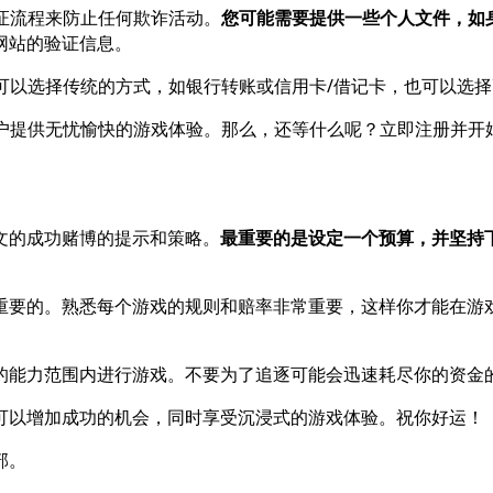
过验证流程来防止任何欺诈活动。
您可能需要提供一些个人文件，如
网站的验证信息。
您。可以选择传统的方式，如银行转账或信用卡/借记卡，也可以
为用户提供无忧愉快的游戏体验。那么，还等什么呢？立即注册并开
文的成功赌博的提示和策略。
最重要的是设定一个预算，并坚持
重要的。熟悉每个游戏的规则和赔率非常重要，这样你才能在游
的能力范围内进行游戏。不要为了追逐可能会迅速耗尽你的资金
可以增加成功的机会，同时享受沉浸式的游戏体验。祝你好运！
部。