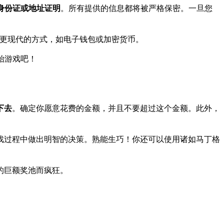
身份证或地址证明
。所有提供的信息都将被严格保密。一旦您
选择更现代的方式，如电子钱包或加密货币。
始游戏吧！
下去
。确定你愿意花费的金额，并且不要超过这个金额。此外，
戏过程中做出明智的决策。熟能生巧！你还可以使用诸如马丁格
的巨额奖池而疯狂。