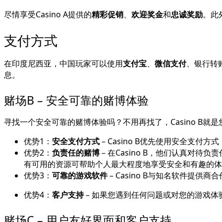
尽情享受Casino A提供的
精彩促销
、
欢迎奖金
和
忠诚奖励
。此
支付方式
在印度尼西亚，中国玩家可以使用
支付宝
、
微信支付
、银行转
息。
赌场B – 安全可靠的赌博体验
寻找一个安全可靠的赌博体验吗？不用再找了，Casino B
优势1：
安全支付方式
– Casino B优先使用安全支
优势2：
负责任的赌博
– 在Casino B，他们认真
有可用的资源
可帮助个人最大程度地享受安全和有趣的体
优势3：
可靠的游戏软件
– Casino B与知名软件
优势4：
客户支持
– 如果您遇到任何问题或对您的游戏体
赌场C – 用户友好界面和客户支持